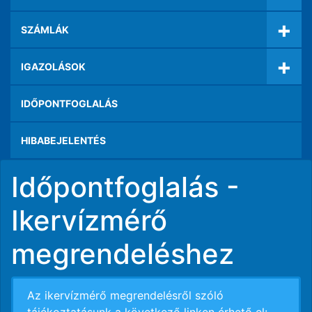
+
SZÁMLÁK
+
IGAZOLÁSOK
IDŐPONTFOGLALÁS
HIBABEJELENTÉS
Időpontfoglalás -
Ikervízmérő
megrendeléshez
Az ikervízmérő megrendelésről szóló