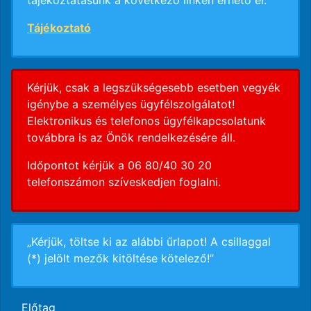
tájékoztatásunk a következő linken érhető el:
Tájékoztató
Kérjük, csak a legszükségesebb esetben vegyék
igénybe a személyes ügyfélszolgálatot!
Elektronikus és telefonos ügyfélkapcsolatunk
továbbra is az Önök rendelkezésére áll.
Időpontot kérjük a 06 80/40 30 20
telefonszámon szíveskedjen foglalni.
„Kérjük, töltse ki az alábbi űrlapot! A csillaggal
(*) jelölt mezők kitöltése kötelező!”
Előtag