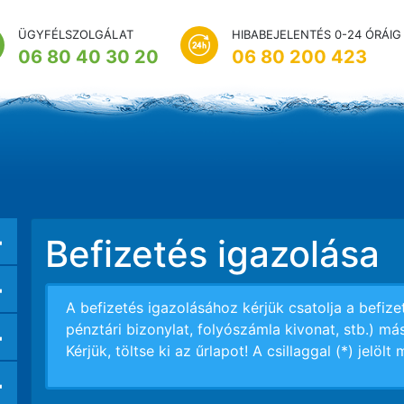
ÜGYFÉLSZOLGÁLAT
HIBABEJELENTÉS 0-24 ÓRÁIG
06 80 40 30 20
06 80 200 423
+
Befizetés igazolása
+
A befizetés igazolásához kérjük csatolja a befize
+
pénztári bizonylat, folyószámla kivonat, stb.) más
Kérjük, töltse ki az űrlapot! A csillaggal (*) jelöl
+