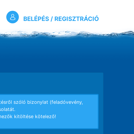
BELÉPÉS / REGISZTRÁCIÓ
tésről szóló bizonylat (feladóvevény,
olatát.
t mezők kitöltése kötelező!