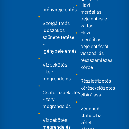
-
Havi
igénybejelentés
mérőállás
bejelentésre
Szolgáltatás
váltás
időszakos
Havi
szüneteltetése
mérőállás
-
bejelentésről
igénybejelentés
visszaállás
részszámlázás
Vízbekötés
körbe
- terv
megrendelés
Részletfizetés
kérése/előzetes
Csatornabekötés
elbírálása
- terv
megrendelés
Védendő
státuszba
Vízbekötés
vétel
megrendelés