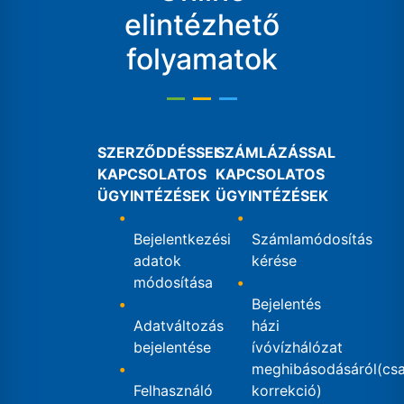
elintézhető
folyamatok
SZERZŐDDÉSSEL
SZÁMLÁZÁSSAL
KAPCSOLATOS
KAPCSOLATOS
ÜGYINTÉZÉSEK
ÜGYINTÉZÉSEK
Bejelentkezési
Számlamódosítás
adatok
kérése
módosítása
Bejelentés
Adatváltozás
házi
bejelentése
ívóvízhálózat
meghibásodásáról(csa
Felhasználó
korrekció)