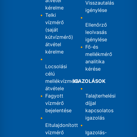
átvétel
Visszautalás
kérelme
igénylése
Telki
vízmérő
Ellenőrző
(saját
leolvasás
kútvízmérő)
igénylése
átvétel
Fő-és
kérelme
mellékmérő
analitika
Locsolási
kérése
célú
mellékvízmérő
IGAZOLÁSOK
átvétele
Fagyott
Talajterhelési
vízmérő
díjjal
bejelentése
kapcsolatos
igazolás
Eltulajdonított
vízmérő
Igazolás-