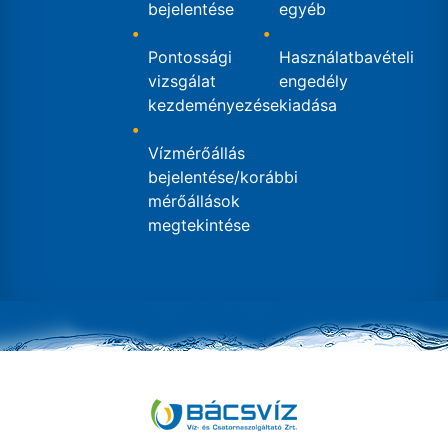
bejelentése
egyéb
Pontossági
Használatbavételi
vizsgálat
engedély
kezdeményezése
kiadása
Vízmérőállás
bejelentése/korábbi
mérőállások
megtekintése