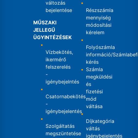
változás
bejelentése
Részszámla
mennyiség
MŰSZAKI
módosítási
JELLEGŰ
kérelem
ÜGYINTÉZÉSEK
Folyószámla
Vízbekötés,
információ/Számlabef
ikermérő
kérés
felszerelés
Számla
-
megküldési
igénybejelntés
és
fizetési
Csatornabekötés
mód
-
váltása
igénybejelentés
Díjkategória
Szolgáltatás
váltás
megszüntetése
igénybejelentés