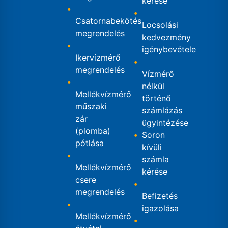
kérése
Csatornabekötés
Locsolási
megrendelés
kedvezmény
igénybevétele
Ikervízmérő
megrendelés
Vízmérő
nélkül
Mellékvízmérő
történő
műszaki
számlázás
zár
ügyintézése
(plomba)
Soron
pótlása
kívüli
számla
Mellékvízmérő
kérése
csere
megrendelés
Befizetés
igazolása
Mellékvízmérő