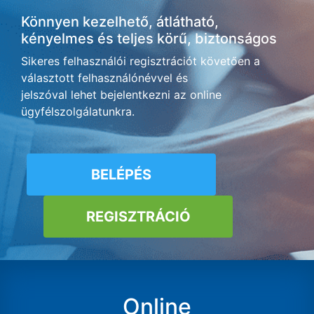
Könnyen kezelhető, átlátható,
kényelmes és teljes körű, biztonságos
Sikeres felhasználói regisztrációt követően a
választott felhasználónévvel és
jelszóval lehet bejelentkezni az online
ügyfélszolgálatunkra.
BELÉPÉS
REGISZTRÁCIÓ
Online