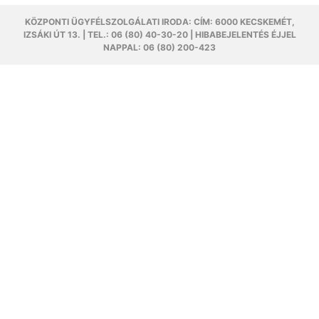
KÖZPONTI ÜGYFÉLSZOLGÁLATI IRODA: CÍM: 6000 KECSKEMÉT,
IZSÁKI ÚT 13. | TEL.: 06 (80) 40-30-20 | HIBABEJELENTÉS ÉJJEL
NAPPAL: 06 (80) 200-423